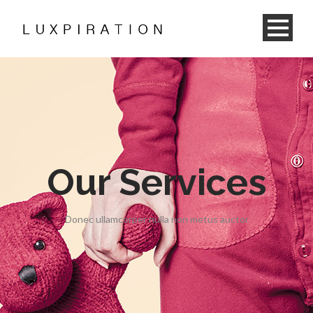
Our Services
Donec ullamcorper nulla non metus auctor