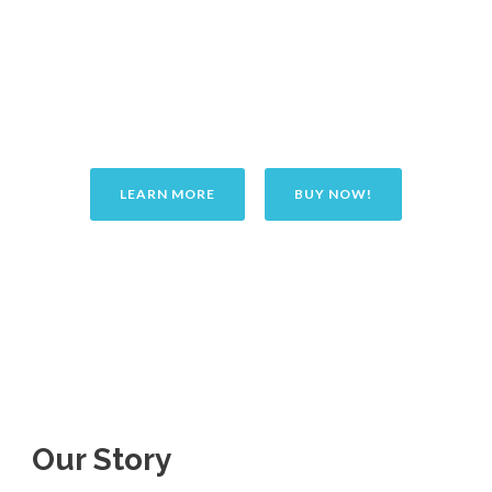
Theme.
This theme comes with many awesome features and it suits
to any kind of businesses. You will love it!
LEARN MORE
BUY NOW!
Our Story