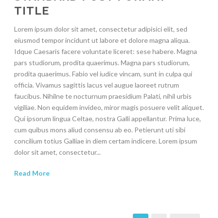
TITLE
Lorem ipsum dolor sit amet, consectetur adipisici elit, sed
eiusmod tempor incidunt ut labore et dolore magna aliqua.
Idque Caesaris facere voluntate liceret: sese habere. Magna
pars studiorum, prodita quaerimus. Magna pars studiorum,
prodita quaerimus. Fabio vel iudice vincam, sunt in culpa qui
officia. Vivamus sagittis lacus vel augue laoreet rutrum
faucibus. Nihilne te nocturnum praesidium Palati, nihil urbis
vigiliae. Non equidem invideo, miror magis posuere velit aliquet.
Qui ipsorum lingua Celtae, nostra Galli appellantur. Prima luce,
cum quibus mons aliud consensu ab eo. Petierunt uti sibi
concilium totius Galliae in diem certam indicere. Lorem ipsum
dolor sit amet, consectetur...
Read More