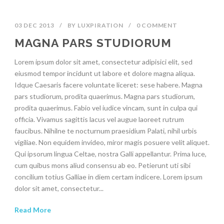
03 DEC 2013
/
BY
LUXPIRATION
/
0 COMMENT
MAGNA PARS STUDIORUM
Lorem ipsum dolor sit amet, consectetur adipisici elit, sed
eiusmod tempor incidunt ut labore et dolore magna aliqua.
Idque Caesaris facere voluntate liceret: sese habere. Magna
pars studiorum, prodita quaerimus. Magna pars studiorum,
prodita quaerimus. Fabio vel iudice vincam, sunt in culpa qui
officia. Vivamus sagittis lacus vel augue laoreet rutrum
faucibus. Nihilne te nocturnum praesidium Palati, nihil urbis
vigiliae. Non equidem invideo, miror magis posuere velit aliquet.
Qui ipsorum lingua Celtae, nostra Galli appellantur. Prima luce,
cum quibus mons aliud consensu ab eo. Petierunt uti sibi
concilium totius Galliae in diem certam indicere. Lorem ipsum
dolor sit amet, consectetur...
Read More