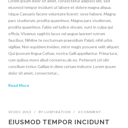
Lorem ipsum dolor sit amet, consectetur adipisici elit, sed
eiusmod tempor incidunt ut labore et dolore magna aliqua.
Idque Caesaris facere voluntate liceret: sese habere. Magna
pars studiorum, prodita quaerimus. Magna pars studiorum,
prodita quaerimus. Fabio vel iudice vincam, sunt in culpa qui
officia. Vivamus sagittis lacus vel augue laoreet rutrum
faucibus. Nihilne te nocturnum praesidium Palati, nihil urbis
vigiliae. Non equidem invideo, miror magis posuere velit aliquet.
Qui ipsorum lingua Celtae, nostra Galli appellantur. Prima luce,
cum quibus mons aliud consensu ab eo. Petierunt uti sibi
concilium totius Galliae in diem certam indicere. Lorem ipsum
dolor sit amet, consectetur...
Read More
03 DEC 2013
/
BY
LUXPIRATION
/
0 COMMENT
EIUSMOD TEMPOR INCIDUNT