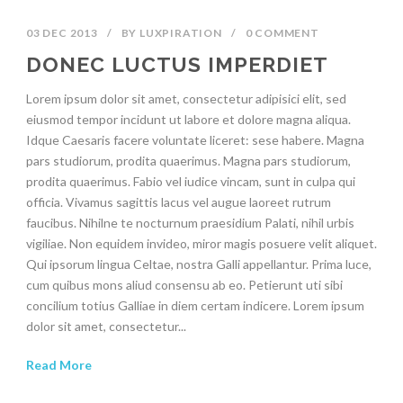
03 DEC 2013
/
BY
LUXPIRATION
/
0 COMMENT
DONEC LUCTUS IMPERDIET
Lorem ipsum dolor sit amet, consectetur adipisici elit, sed
eiusmod tempor incidunt ut labore et dolore magna aliqua.
Idque Caesaris facere voluntate liceret: sese habere. Magna
pars studiorum, prodita quaerimus. Magna pars studiorum,
prodita quaerimus. Fabio vel iudice vincam, sunt in culpa qui
officia. Vivamus sagittis lacus vel augue laoreet rutrum
faucibus. Nihilne te nocturnum praesidium Palati, nihil urbis
vigiliae. Non equidem invideo, miror magis posuere velit aliquet.
Qui ipsorum lingua Celtae, nostra Galli appellantur. Prima luce,
cum quibus mons aliud consensu ab eo. Petierunt uti sibi
concilium totius Galliae in diem certam indicere. Lorem ipsum
dolor sit amet, consectetur...
Read More