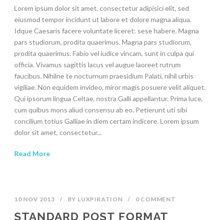
Lorem ipsum dolor sit amet, consectetur adipisici elit, sed
eiusmod tempor incidunt ut labore et dolore magna aliqua.
Idque Caesaris facere voluntate liceret: sese habere. Magna
pars studiorum, prodita quaerimus. Magna pars studiorum,
prodita quaerimus. Fabio vel iudice vincam, sunt in culpa qui
officia. Vivamus sagittis lacus vel augue laoreet rutrum
faucibus. Nihilne te nocturnum praesidium Palati, nihil urbis
vigiliae. Non equidem invideo, miror magis posuere velit aliquet.
Qui ipsorum lingua Celtae, nostra Galli appellantur. Prima luce,
cum quibus mons aliud consensu ab eo. Petierunt uti sibi
concilium totius Galliae in diem certam indicere. Lorem ipsum
dolor sit amet, consectetur...
Read More
10 NOV 2013
/
BY
LUXPIRATION
/
0 COMMENT
STANDARD POST FORMAT