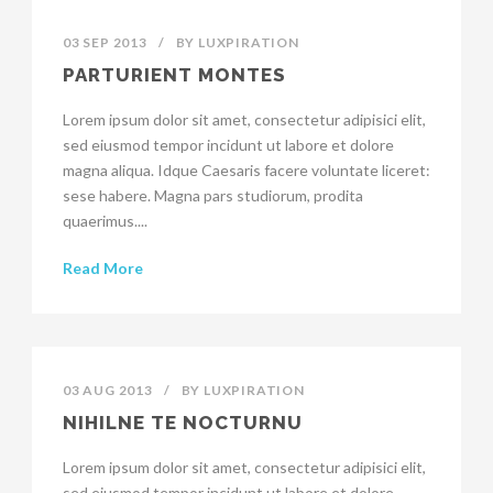
03 SEP 2013
/
BY
LUXPIRATION
PARTURIENT MONTES
Lorem ipsum dolor sit amet, consectetur adipisici elit,
sed eiusmod tempor incidunt ut labore et dolore
magna aliqua. Idque Caesaris facere voluntate liceret:
sese habere. Magna pars studiorum, prodita
quaerimus....
Read More
03 AUG 2013
/
BY
LUXPIRATION
NIHILNE TE NOCTURNU
Lorem ipsum dolor sit amet, consectetur adipisici elit,
sed eiusmod tempor incidunt ut labore et dolore