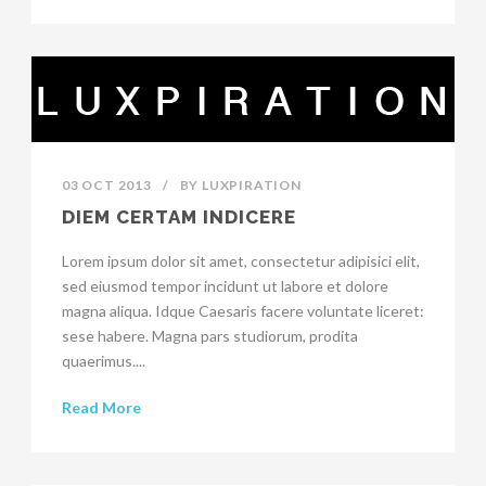
03 OCT 2013
/
BY
LUXPIRATION
DIEM CERTAM INDICERE
Lorem ipsum dolor sit amet, consectetur adipisici elit,
sed eiusmod tempor incidunt ut labore et dolore
magna aliqua. Idque Caesaris facere voluntate liceret:
sese habere. Magna pars studiorum, prodita
quaerimus....
Read More